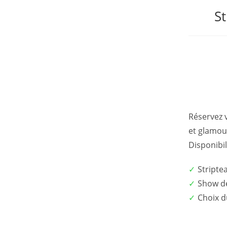
S
Réservez 
et glamour
Disponibil
Stripte
Show d
Choix 