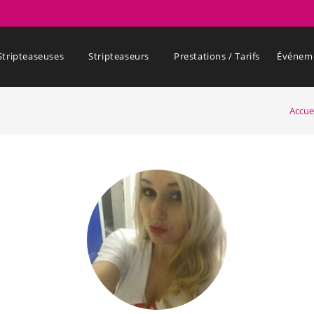
Stripteaseuses
Stripteaseurs
Prestations / Tarifs
Événem
Accue