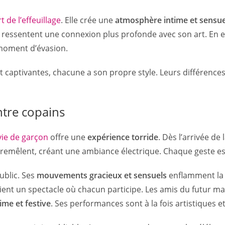
rt de l’effeuillage
. Elle crée une
atmosphère intime et sensue
 ressentent une connexion plus profonde avec son art. En eff
 moment d’évasion.
captivantes, chacune a son propre style. Leurs différence
entre copains
ie de garçon
offre une
expérience torride
. Dès l’arrivée de 
’entremêlent, créant une ambiance électrique. Chaque geste est
ublic. Ses
mouvements gracieux et sensuels
enflamment la pi
nt un spectacle où chacun participe. Les amis du futur mari
me et festive
. Ses performances sont à la fois artistiques e