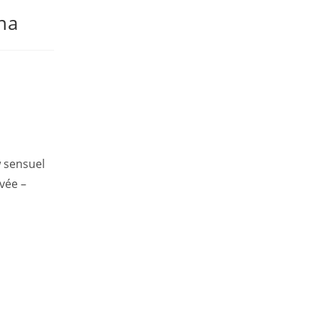
na
w sensuel
vée –