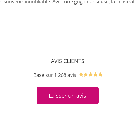
n souvenir inoubliable. Avec une gogo danseuse, la célébra
AVIS CLIENTS
Basé sur 1 268 avis
Noté
1
5.00
sur 5
Laisser un avis
basé sur
notation
client