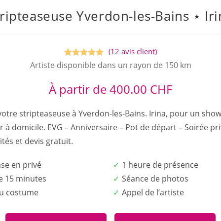
tripteaseuse Yverdon-les-Bains ⋆ Iri
(
12
avis client)
Noté
12
5.00
Artiste disponible dans un rayon de 150 km
sur 5
À partir de
400.00
CHF
basé sur
notations
clients
votre stripteaseuse à Yverdon-les-Bains. Irina, pour un sho
 à domicile. EVG – Anniversaire – Pot de départ – Soirée pri
ités et devis gratuit.
ase en privé
1 heure de présence
e 15 minutes
Séance de photos
du costume
Appel de l’artiste