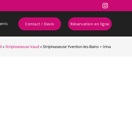
ents
Contact / Devis
Réservation en ligne
il
»
Stripteaseuse Vaud
»
Stripteaseuse Yverdon-les-Bains ⋆ Irina