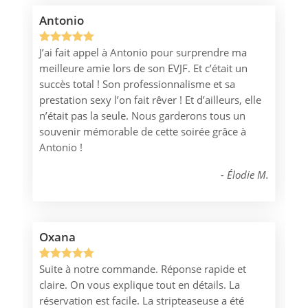
Antonio
J’ai fait appel à Antonio pour surprendre ma
Noté
1
5.00
meilleure amie lors de son EVJF. Et c’était un
sur 5
succès total ! Son professionnalisme et sa
basé sur
prestation sexy l’on fait rêver ! Et d’ailleurs, elle
notation
n’était pas la seule. Nous garderons tous un
client
souvenir mémorable de cette soirée grâce à
Antonio !
Élodie M.
Oxana
Suite à notre commande. Réponse rapide et
Noté
1
5.00
claire. On vous explique tout en détails. La
sur 5
réservation est facile. La stripteaseuse a été
basé sur