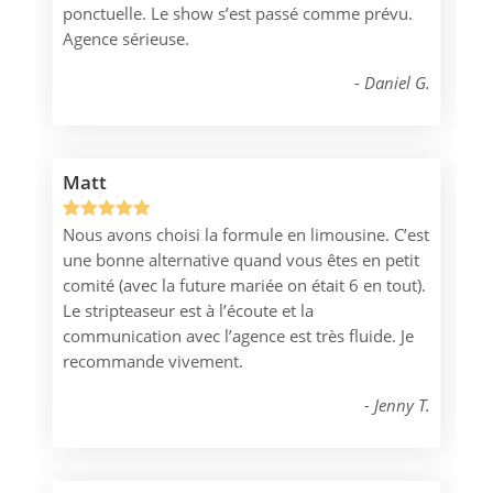
ponctuelle. Le show s’est passé comme prévu.
notation
Agence sérieuse.
client
Daniel G.
Matt
Nous avons choisi la formule en limousine. C’est
Noté
1
5.00
une bonne alternative quand vous êtes en petit
sur 5
comité (avec la future mariée on était 6 en tout).
basé sur
Le stripteaseur est à l’écoute et la
notation
communication avec l’agence est très fluide. Je
client
recommande vivement.
Jenny T.