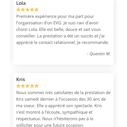
Lola
Première expérience pour ma part pour
Noté
1
5.00
l’organisation d’un EVG. Je suis ravi d’avoir
sur 5
choisi Lola. Elle est belle, douce et sait vous
basé sur
conseiller. La prestation a été un succès et j’ai
notation
apprécié le contact relationnel. Je recommande.
client
Quentin M.
Kris
Nous sommes très satisfaites de la prestation de
Noté
1
5.00
Kris samedi dernier à l’occasion des 30 ans de
sur 5
ma soeur. Elle a apprécié son spectacle. Kris
basé sur
s’est montré à l’écoute, sympathique et
notation
respectueux. Nous n’hésiterons pas à le
client
solliciter pour une future occasion.