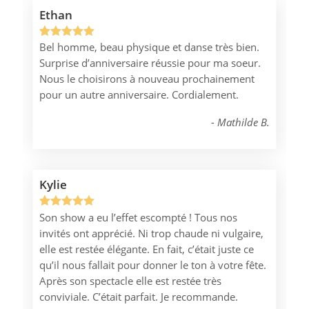
Ethan
Bel homme, beau physique et danse très bien.
Noté
1
5.00
Surprise d’anniversaire réussie pour ma soeur.
sur 5
Nous le choisirons à nouveau prochainement
basé sur
pour un autre anniversaire. Cordialement.
notation
client
Mathilde B.
Kylie
Son show a eu l’effet escompté ! Tous nos
Noté
1
5.00
invités ont apprécié. Ni trop chaude ni vulgaire,
sur 5
elle est restée élégante. En fait, c’était juste ce
basé sur
qu’il nous fallait pour donner le ton à votre fête.
notation
Après son spectacle elle est restée très
client
conviviale. C’était parfait. Je recommande.