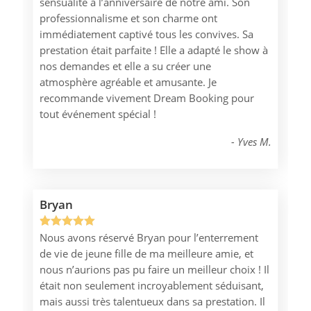
sensualité à l’anniversaire de notre ami. Son
sur 5
professionnalisme et son charme ont
basé sur
immédiatement captivé tous les convives. Sa
notation
prestation était parfaite ! Elle a adapté le show à
client
nos demandes et elle a su créer une
atmosphère agréable et amusante. Je
recommande vivement Dream Booking pour
tout événement spécial !
Yves M.
Bryan
Nous avons réservé Bryan pour l’enterrement
Noté
1
5.00
de vie de jeune fille de ma meilleure amie, et
sur 5
nous n’aurions pas pu faire un meilleur choix ! Il
basé sur
était non seulement incroyablement séduisant,
notation
mais aussi très talentueux dans sa prestation. Il
client