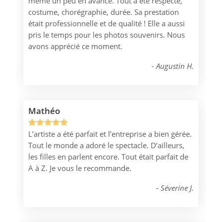
même un peu en avance. Tout a été respecté,
sur 5
costume, chorégraphie, durée. Sa prestation
basé sur
était professionnelle et de qualité ! Elle a aussi
notation
pris le temps pour les photos souvenirs. Nous
client
avons apprécié ce moment.
Augustin H.
Mathéo
L’artiste a été parfait et l’entreprise a bien gérée.
Noté
1
5.00
Tout le monde a adoré le spectacle. D’ailleurs,
sur 5
les filles en parlent encore. Tout était parfait de
basé sur
A à Z. Je vous le recommande.
notation
client
Séverine J.