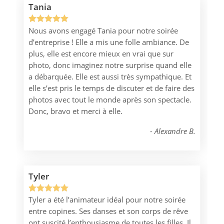
Tania
Nous avons engagé Tania pour notre soirée
Noté
1
5.00
d’entreprise ! Elle a mis une folle ambiance. De
sur 5
plus, elle est encore mieux en vrai que sur
basé sur
photo, donc imaginez notre surprise quand elle
notation
a débarquée. Elle est aussi très sympathique. Et
client
elle s’est pris le temps de discuter et de faire des
photos avec tout le monde après son spectacle.
Donc, bravo et merci à elle.
Alexandre B.
Tyler
Tyler a été l’animateur idéal pour notre soirée
Noté
1
5.00
entre copines. Ses danses et son corps de rêve
sur 5
ont suscité l’enthousiasme de toutes les filles. Il
basé sur