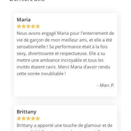
Maria
Nous avons engagé Maria pour l’enterrement de
Noté
1
5.00
vie de garçon de mon meilleur ami, et elle a été
sur 5
sensationnelle ! Sa performance était à la fois
basé sur
sexy, divertissante et respectueuse. Elle a su
notation
mettre une ambiance incroyable et tous les
client
invités étaient ravis. Merci Maria d’avoir rendu
cette soirée inoubliable !
Marc P.
Brittany
Brittany a apporté une touche de glamour et de
Noté
1
5.00