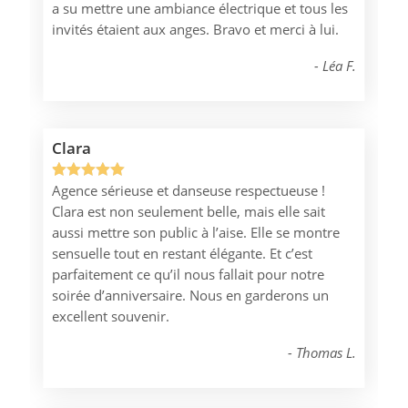
a su mettre une ambiance électrique et tous les
invités étaient aux anges. Bravo et merci à lui.
Léa F.
Clara
Agence sérieuse et danseuse respectueuse !
Noté
1
5.00
Clara est non seulement belle, mais elle sait
sur 5
aussi mettre son public à l’aise. Elle se montre
basé sur
sensuelle tout en restant élégante. Et c’est
notation
parfaitement ce qu’il nous fallait pour notre
client
soirée d’anniversaire. Nous en garderons un
excellent souvenir.
Thomas L.