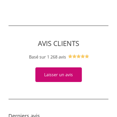
AVIS CLIENTS
Basé sur 1 268 avis
Noté
1
5.00
sur 5
Laisser un avis
basé sur
notation
client
Derniers avis