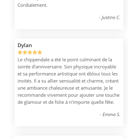
Cordialement.
Justine C.
Dylan
Le chippendale a été le point culminant de la
Noté
1
5.00
soirée d’anniversaire. Son physique incroyable
sur 5
et sa performance artistique ont ébloui tous les
basé sur
invités. Il a su allier sensualité et charme, créant
notation
une ambiance chaleureuse et amusante. Je le
client
recommande vivement pour ajouter une touche
de glamour et de folie à n’importe quelle fête.
Emma S.