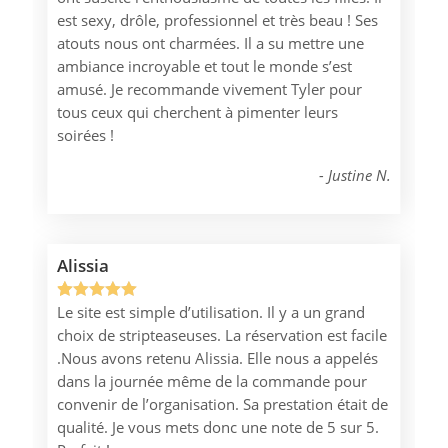
est sexy, drôle, professionnel et très beau ! Ses
notation
atouts nous ont charmées. Il a su mettre une
client
ambiance incroyable et tout le monde s’est
amusé. Je recommande vivement Tyler pour
tous ceux qui cherchent à pimenter leurs
soirées !
Justine N.
Alissia
Le site est simple d’utilisation. Il y a un grand
Noté
1
5.00
choix de stripteaseuses. La réservation est facile
sur 5
.Nous avons retenu Alissia. Elle nous a appelés
basé sur
dans la journée même de la commande pour
notation
convenir de l’organisation. Sa prestation était de
client
qualité. Je vous mets donc une note de 5 sur 5.