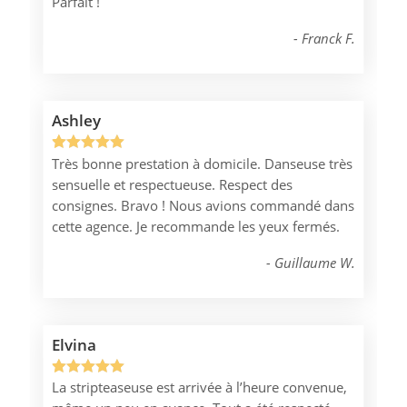
Parfait !
Franck F.
Ashley
Très bonne prestation à domicile. Danseuse très
Noté
1
5.00
sensuelle et respectueuse. Respect des
sur 5
consignes. Bravo ! Nous avions commandé dans
basé sur
cette agence. Je recommande les yeux fermés.
notation
client
Guillaume W.
Elvina
La stripteaseuse est arrivée à l’heure convenue,
Noté
1
5.00