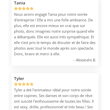
Tania
Nous avons engagé Tania pour notre soirée
Noté
1
5.00
d’entreprise ! Elle a mis une folle ambiance. De
sur 5
plus, elle est encore mieux en vrai que sur
basé sur
photo, donc imaginez notre surprise quand elle
notation
a débarquée. Elle est aussi très sympathique. Et
client
elle s’est pris le temps de discuter et de faire des
photos avec tout le monde après son spectacle.
Donc, bravo et merci à elle.
Alexandre B.
Tyler
Tyler a été l’animateur idéal pour notre soirée
Noté
1
5.00
entre copines. Ses danses et son corps de rêve
sur 5
ont suscité l’enthousiasme de toutes les filles. Il
basé sur
est sexy, drôle, professionnel et très beau ! Ses
notation