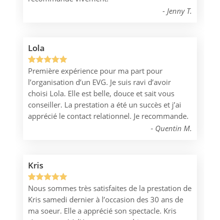
Jenny T.
Lola
Première expérience pour ma part pour
Noté
1
5.00
l’organisation d’un EVG. Je suis ravi d’avoir
sur 5
choisi Lola. Elle est belle, douce et sait vous
basé sur
conseiller. La prestation a été un succès et j’ai
notation
apprécié le contact relationnel. Je recommande.
client
Quentin M.
Kris
Nous sommes très satisfaites de la prestation de
Noté
1
5.00
Kris samedi dernier à l’occasion des 30 ans de
sur 5
ma soeur. Elle a apprécié son spectacle. Kris
basé sur