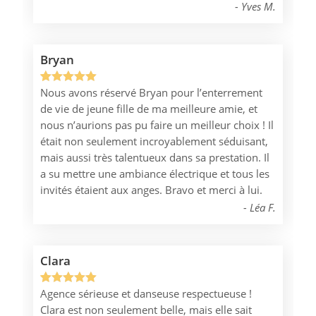
Yves M.
Bryan
Nous avons réservé Bryan pour l’enterrement
Noté
1
5.00
de vie de jeune fille de ma meilleure amie, et
sur 5
nous n’aurions pas pu faire un meilleur choix ! Il
basé sur
était non seulement incroyablement séduisant,
notation
mais aussi très talentueux dans sa prestation. Il
client
a su mettre une ambiance électrique et tous les
invités étaient aux anges. Bravo et merci à lui.
Léa F.
Clara
Agence sérieuse et danseuse respectueuse !
Noté
1
5.00
Clara est non seulement belle, mais elle sait
sur 5