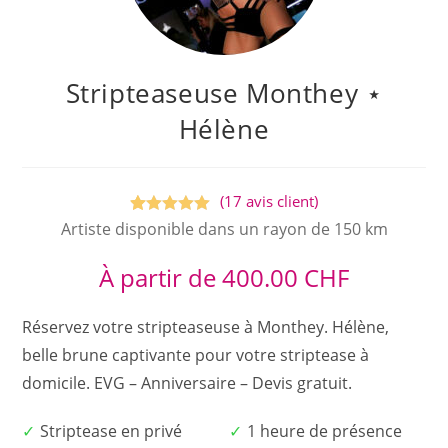
Stripteaseuse Monthey ⋆
Hélène
(
17
avis client)
Noté
17
5.00
Artiste disponible dans un rayon de 150 km
sur 5
À partir de
400.00
CHF
basé sur
notations
clients
Réservez votre stripteaseuse à Monthey. Hélène,
belle brune captivante pour votre striptease à
domicile. EVG – Anniversaire – Devis gratuit.
Striptease en privé
1 heure de présence