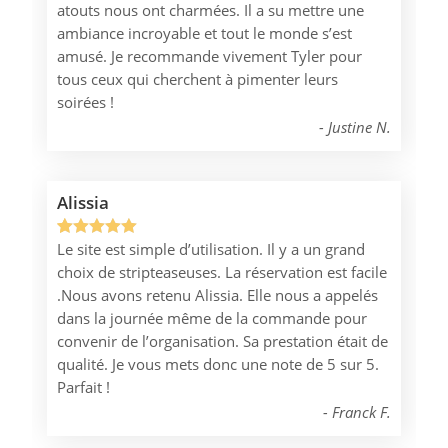
atouts nous ont charmées. Il a su mettre une
client
ambiance incroyable et tout le monde s’est
amusé. Je recommande vivement Tyler pour
tous ceux qui cherchent à pimenter leurs
soirées !
Justine N.
Alissia
Le site est simple d’utilisation. Il y a un grand
Noté
1
5.00
choix de stripteaseuses. La réservation est facile
sur 5
.Nous avons retenu Alissia. Elle nous a appelés
basé sur
dans la journée même de la commande pour
notation
convenir de l’organisation. Sa prestation était de
client
qualité. Je vous mets donc une note de 5 sur 5.
Parfait !
Franck F.