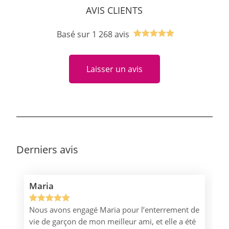
AVIS CLIENTS
Basé sur 1 268 avis
Noté
1
5.00
sur 5
Laisser un avis
basé sur
notation
client
Derniers avis
Maria
Nous avons engagé Maria pour l’enterrement de
Noté
1
5.00
vie de garçon de mon meilleur ami, et elle a été
sur 5