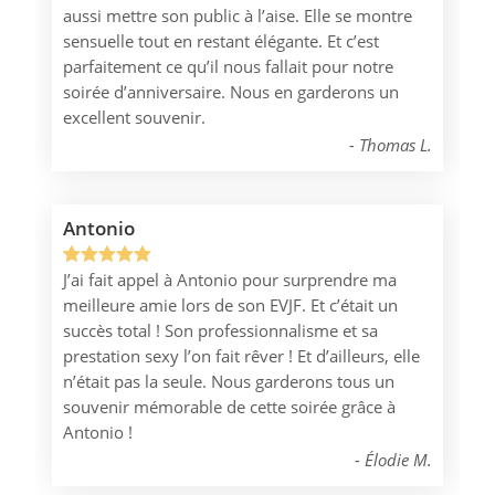
aussi mettre son public à l’aise. Elle se montre
basé sur
sensuelle tout en restant élégante. Et c’est
notation
parfaitement ce qu’il nous fallait pour notre
client
soirée d’anniversaire. Nous en garderons un
excellent souvenir.
Thomas L.
Antonio
J’ai fait appel à Antonio pour surprendre ma
Noté
1
5.00
meilleure amie lors de son EVJF. Et c’était un
sur 5
succès total ! Son professionnalisme et sa
basé sur
prestation sexy l’on fait rêver ! Et d’ailleurs, elle
notation
n’était pas la seule. Nous garderons tous un
client
souvenir mémorable de cette soirée grâce à
Antonio !
Élodie M.