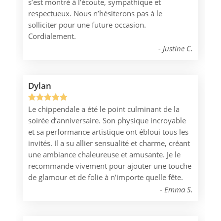
s’est montré à l’écoute, sympathique et
notation
respectueux. Nous n’hésiterons pas à le
client
solliciter pour une future occasion.
Cordialement.
Justine C.
Dylan
Le chippendale a été le point culminant de la
Noté
1
5.00
soirée d’anniversaire. Son physique incroyable
sur 5
et sa performance artistique ont ébloui tous les
basé sur
invités. Il a su allier sensualité et charme, créant
notation
une ambiance chaleureuse et amusante. Je le
client
recommande vivement pour ajouter une touche
de glamour et de folie à n’importe quelle fête.
Emma S.