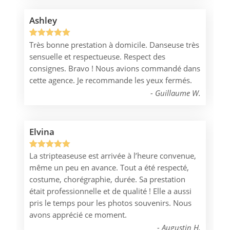
Ashley
Très bonne prestation à domicile. Danseuse très
Noté
1
5.00
sensuelle et respectueuse. Respect des
sur 5
consignes. Bravo ! Nous avions commandé dans
basé sur
cette agence. Je recommande les yeux fermés.
notation
Guillaume W.
client
Elvina
La stripteaseuse est arrivée à l’heure convenue,
Noté
1
5.00
même un peu en avance. Tout a été respecté,
sur 5
costume, chorégraphie, durée. Sa prestation
basé sur
était professionnelle et de qualité ! Elle a aussi
notation
pris le temps pour les photos souvenirs. Nous
client
avons apprécié ce moment.
Augustin H.