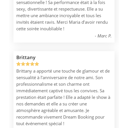
sensationnelle ! Sa performance était à la fois
basé sur
sexy, divertissante et respectueuse. Elle a su
notation
mettre une ambiance incroyable et tous les
client
invités étaient ravis. Merci Maria d’avoir rendu
cette soirée inoubliable !
Marc P.
Brittany
Brittany a apporté une touche de glamour et de
Noté
1
5.00
sensualité à l’anniversaire de notre ami. Son
sur 5
professionnalisme et son charme ont
basé sur
immédiatement captivé tous les convives. Sa
notation
prestation était parfaite ! Elle a adapté le show à
client
nos demandes et elle a su créer une
atmosphère agréable et amusante. Je
recommande vivement Dream Booking pour
tout événement spécial !