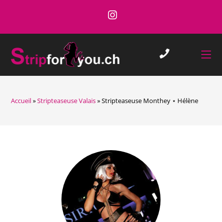
Skip
to
content
Accueil
»
Stripteaseuse Valais
»
Stripteaseuse Monthey ⋆ Hélène