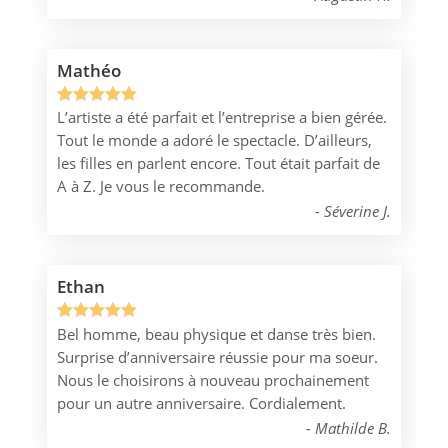
Mathéo
L’artiste a été parfait et l’entreprise a bien gérée.
Noté
1
5.00
Tout le monde a adoré le spectacle. D’ailleurs,
sur 5
les filles en parlent encore. Tout était parfait de
basé sur
A à Z. Je vous le recommande.
notation
Séverine J.
client
Ethan
Bel homme, beau physique et danse très bien.
Noté
1
5.00
Surprise d’anniversaire réussie pour ma soeur.
sur 5
Nous le choisirons à nouveau prochainement
basé sur
pour un autre anniversaire. Cordialement.
notation
Mathilde B.
client