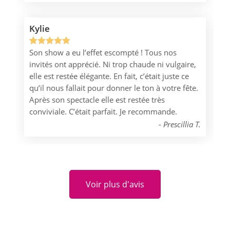
Kylie
Son show a eu l’effet escompté ! Tous nos
Noté
1
5.00
invités ont apprécié. Ni trop chaude ni vulgaire,
sur 5
elle est restée élégante. En fait, c’était juste ce
basé sur
qu’il nous fallait pour donner le ton à votre fête.
notation
Après son spectacle elle est restée très
client
conviviale. C’était parfait. Je recommande.
Prescillia T.
Voir plus d'avis