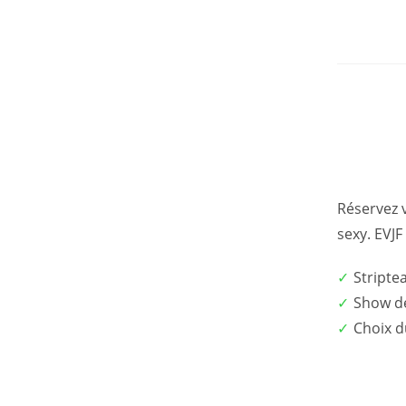
Réservez v
sexy. EVJF
Stripte
Show d
Choix 