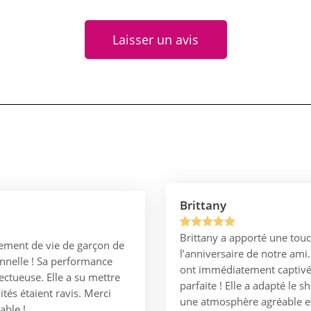
Noté
1
5.00
sur 5
Laisser un avis
basé sur
notation
client
Brittany
Brittany a apporté une touc
Noté
1
5.00
ement de vie de garçon de
l’anniversaire de notre am
sur 5
onnelle ! Sa performance
ont immédiatement captivé t
basé sur
pectueuse. Elle a su mettre
parfaite ! Elle a adapté le 
notation
tés étaient ravis. Merci
une atmosphère agréable 
client
able !