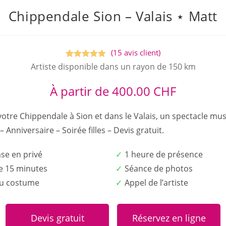
Chippendale Sion – Valais ⋆ Matt
(
15
avis client)
Noté
15
5.00
Artiste disponible dans un rayon de 150 km
sur 5
À partir de
400.00
CHF
basé sur
notations
clients
otre Chippendale à Sion et dans le Valais, un spectacle mus
 – Anniversaire – Soirée filles – Devis gratuit.
ase en privé
1 heure de présence
e 15 minutes
Séance de photos
du costume
Appel de l’artiste
Devis gratuit
Réservez en ligne