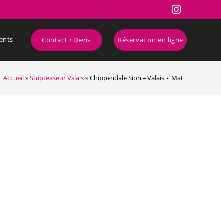
ents
Contact / Devis
Réservation en ligne
Accueil
»
Stripteaseur Valais
»
Chippendale Sion – Valais ⋆ Matt