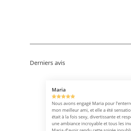
Derniers avis
Maria
Nous avons engagé Maria pour l’enterr
Noté
1
5.00
mon meilleur ami, et elle a été sensati
sur 5
était à la fois sexy, divertissante et res
basé sur
une ambiance incroyable et tous les invi
notation
Maria d’avoir rendu cette soirée inoubli