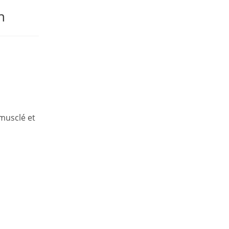
n
musclé et