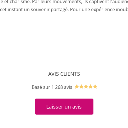
sme et charisme. Par leurs mouvements, ils captivent l’aud
e cet instant un souvenir partagé. Pour une expérience ino
AVIS CLIENTS
Basé sur 1 268 avis
Noté
1
5.00
sur 5
Laisser un avis
basé sur
notation
client