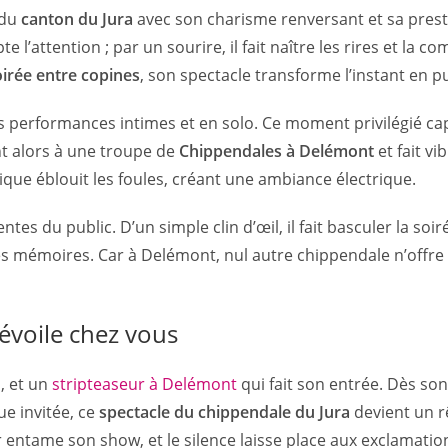
 du
canton du Jura
avec son charisme renversant et sa pre
e l’attention ; par un sourire, il fait naître les rires et la com
oirée entre copines
, son spectacle transforme l’instant en p
re des performances intimes et en solo. Ce moment privilégié 
nt alors à une troupe de
Chippendales à Delémont
et fait vi
ique éblouit les foules, créant une ambiance électrique.
tes du public. D’un simple clin d’œil, il fait basculer la soi
es mémoires. Car à Delémont, nul autre chippendale n’offre un
dévoile chez vous
s, et un
stripteaseur à Delémont
qui fait son entrée. Dès son
ue invitée, ce
spectacle du chippendale du Jura
devient un rê
r entame son show, et le silence laisse place aux exclamatio