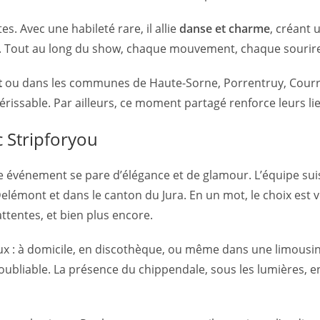
tes. Avec une habileté rare, il allie
danse et charme
, créant 
do. Tout au long du show, chaque mouvement, chaque sourire
t
ou dans les communes de Haute-Sorne, Porrentruy, Courre
périssable. Par ailleurs, ce moment partagé renforce leurs l
 Stripforyou
e événement se pare d’élégance et de glamour. L’équipe suiss
lémont et dans le canton du Jura. En un mot, le choix est v
ttentes, et bien plus encore.
lieux : à domicile, en discothèque, ou même dans une limousin
noubliable. La présence du chippendale, sous les lumières, 