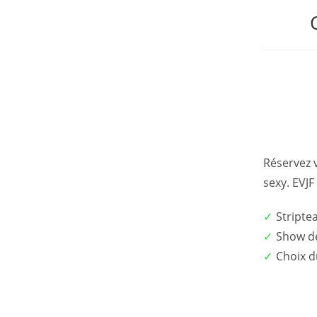
Réservez 
sexy. EVJF
Stripte
Show d
Choix 