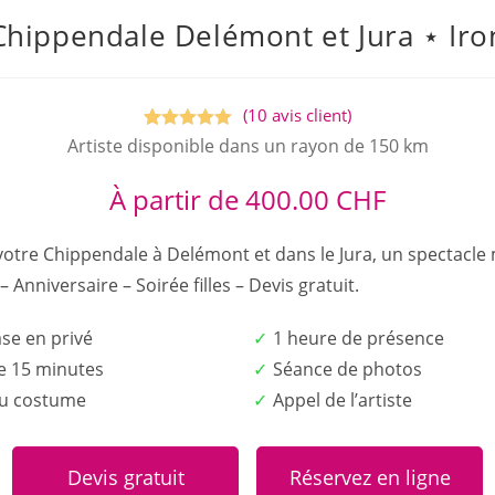
Chippendale Delémont et Jura ⋆ Iro
(
10
avis client)
Noté
10
5.00
Artiste disponible dans un rayon de 150 km
sur 5
À partir de
400.00
CHF
basé sur
notations
clients
votre Chippendale à Delémont et dans le Jura, un spectacle 
 – Anniversaire – Soirée filles – Devis gratuit.
ase en privé
1 heure de présence
e 15 minutes
Séance de photos
du costume
Appel de l’artiste
Devis gratuit
Réservez en ligne