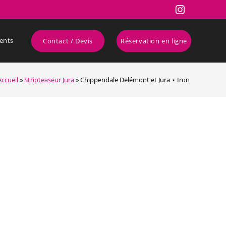
ents
Contact / Devis
Réservation en ligne
Accueil
»
Stripteaseur Jura
»
Chippendale Delémont et Jura ⋆ Iron