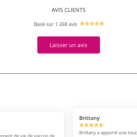
AVIS CLIENTS
Basé sur 1 268 avis
Noté
1
5.00
sur 5
Laisser un avis
basé sur
notation
client
Brittany
Brittany a apporté une touc
Noté
1
5.00
ement de vie de garçon de