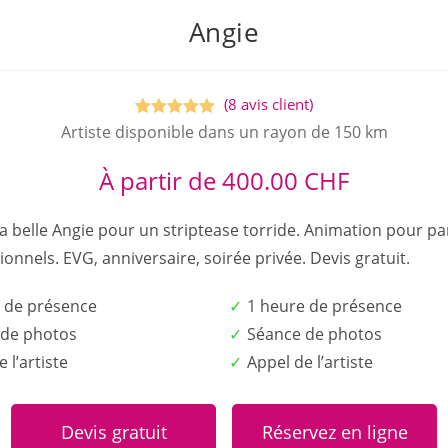
Angie
(
8
avis client)
Noté
8
5.00
Artiste disponible dans un rayon de 150 km
sur 5
À partir de
400.00
CHF
basé sur
notations
clients
a belle Angie pour un striptease torride. Animation pour par
ionnels. EVG, anniversaire, soirée privée. Devis gratuit.
 de présence
1 heure de présence
 de photos
Séance de photos
 l’artiste
Appel de l’artiste
Devis gratuit
Réservez en ligne