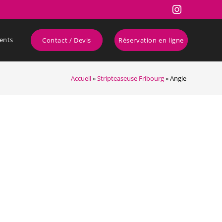
ents
Contact / Devis
Réservation en ligne
Accueil
»
Stripteaseuse Fribourg
»
Angie