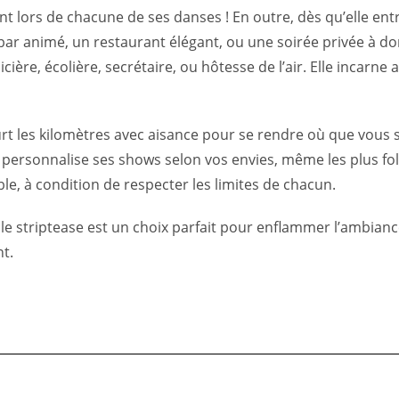
sent lors de chacune de ses danses ! En outre, dès qu’elle en
 bar animé, un restaurant élégant, ou une soirée privée à dom
cière, écolière, secrétaire, ou hôtesse de l’air. Elle incarne
rcourt les kilomètres avec aisance pour se rendre où que vou
le personnalise ses shows selon vos envies, même les plus foll
ible, à condition de respecter les limites de chacun.
striptease est un choix parfait pour enflammer l’ambiance.
t.