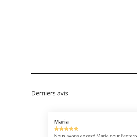
Derniers avis
Maria
Nous avons engagé Maria pour l’enterr
Noté
1
5.00