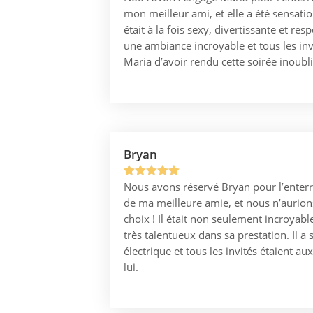
mon meilleur ami, et elle a été sensati
sur 5
était à la fois sexy, divertissante et res
basé sur
une ambiance incroyable et tous les invi
notation
Maria d’avoir rendu cette soirée inoubli
client
Bryan
Nous avons réservé Bryan pour l’enterr
Noté
1
5.00
de ma meilleure amie, et nous n’aurion
sur 5
choix ! Il était non seulement incroyab
basé sur
très talentueux dans sa prestation. Il 
notation
électrique et tous les invités étaient au
client
lui.