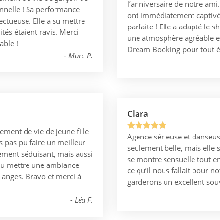
l’anniversaire de notre am
sur 5
onnelle ! Sa performance
ont immédiatement captivé t
basé sur
pectueuse. Elle a su mettre
parfaite ! Elle a adapté le 
notation
tés étaient ravis. Merci
une atmosphère agréable 
client
able !
Dream Booking pour tout é
Marc P.
Clara
ement de vie de jeune fille
Agence sérieuse et danseus
Noté
1
5.00
s pas pu faire un meilleur
seulement belle, mais elle sa
sur 5
lement séduisant, mais aussi
se montre sensuelle tout en
basé sur
a su mettre une ambiance
ce qu’il nous fallait pour n
notation
x anges. Bravo et merci à
garderons un excellent sou
client
Léa F.